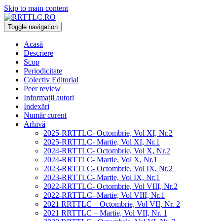
Skip to main content
Toggle navigation
Acasă
Descriere
Scop
Periodicitate
Colectiv Editorial
Peer review
Informații autori
Indexări
Număr curent
Arhivă
2025-RRTTLC- Octombrie, Vol XI, Nr.2
2025-RRTTLC- Martie, Vol XI, Nr.1
2024-RRTTLC- Octombrie, Vol X, Nr.2
2024-RRTTLC- Martie, Vol X, Nr.1
2023-RRTTLC- Octombrie, Vol IX, Nr.2
2023-RRTTLC- Martie, Vol IX, Nr.1
2022-RRTTLC- Octombrie, Vol VIII, Nr.2
2022-RRTTLC- Martie, Vol VIII, Nr.1
2021 RRTTLC – Octombrie, Vol VII, Nr. 2
2021 RRTTLC – Martie, Vol VII, Nr. 1