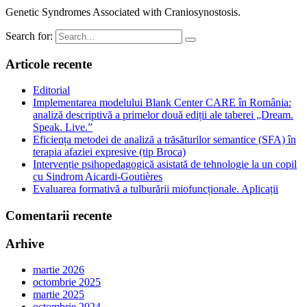
Genetic Syndromes Associated with Craniosynostosis.
Search for:
Articole recente
Editorial
Implementarea modelului Blank Center CARE în România:
analiză descriptivă a primelor două ediții ale taberei „Dream.
Speak. Live.”
Eficiența metodei de analiză a trăsăturilor semantice (SFA) în
terapia afaziei expresive (tip Broca)
Intervenție psihopedagogică asistată de tehnologie la un copil
cu Sindrom Aicardi-Goutières
Evaluarea formativă a tulburării miofuncționale. Aplicații
Comentarii recente
Arhive
martie 2026
octombrie 2025
martie 2025
octombrie 2024