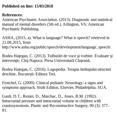
Published on line: 15/03/2018
References:
American Psychiatric Association. (2013). Diagnostic and statistical
manual of mental disorders (5th ed.). Arlington, VA: American
Psychiatric Publishing.
ASHA, (2015, a). What is language? What is speech? retrieved in
21.08.2015, from
http://www.asha.org/public/speech/development/language_speech/.
Bodea Haţegan, C. (2013). Tulburări de voce şi vorbire. Evaluare şi
intervenţie, Cluj-Napoca: Presa Universitară Clujeană.
Bodea Hațegan, C. (2016). Logopedia. Terapia limbajului-structuri
deschise, București: Editura Trei.
Fenichel, G. (2009). Clinical pediatric Neurology: a signs and
symptoms approach, Sixth Edition, Elsevier, Philadelphia, SUA.
Gault, D.T., Renier, D., Marchac, D., Jones, B.M. (1992).
Intracranial pressure and intracranial volume in children with
craniosynostosis. Plastic and Reconstructive Surgery, 90 (3): 377–
81.