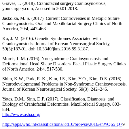
Graves, T. (2018). Craniofacial surgery.Craniosynostosis,
yoursurgery.com, Accesed in 20.01.2018.
Jaskolka, M. S. (2017). Current Controversies in Metopic Suture
Craniosynostosis. Oral and Maxillofacial Surgery Clinics of North
America, 29:4, 447-463.
Ko, J. M. (2016). Genetic Syndromes Associated with
Craniosynostosis. Journal of Korean Neurosurgical Society,
59(3):187-91. doi: 10.3340/jkns.2016.59.3.187.
Morris, L.M. (2016). Nonsyndromic Craniosynostosis and
Deformational Head Shape Disorders. Facial Plastic Surgery Clinics
of North America, 24:4, 517-530.
Shim, K.W., Park, E. K., Kim, J.S., Kim, Y.O., Kim, D.S. (2016).
Neurodevelopmental Problems in Non-Syndromic Craniosynostosis,
Journal of Korean Neurosurgical Society, 59(3): 242–246.
Yates, D.M., Sinn, D.P. (2017). Classification, Diagnosis, and
Etiology of Craniofacial Deformities. Maxillofacial Surgery, 803-
834.
http://www.asha.org/
http://apps.who.int/classifications/icd10/browse/2016/en#/Q65-Q7
9