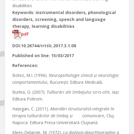
disabilities
Keywords: instrumental disorders, phonological
disorders, screening, speech and language
therapy, learning disabilities
pdf
DOI:10.26744/rrttlc.2017.3.1.08
Published on line: 15/03/2017
References:
Botez, M.I. (1996).
Neuropsihologie clinică și neurologia
comportamentului
, București: Editura Medicală.
Burlea, G. (2007).
Tulburări ale limbajului scris-citit
, Iași:
Editura Polirom.
Hațegan, C. (2011).
Abordări structuralist-integrate în
terapia tulburărilor de limbaj și comunicare
, Cluj-
Napoca: Editura Presa Universitară Clujeană.
Klees-Delange, M. (1972).
La dyslexie-dysorthographie a