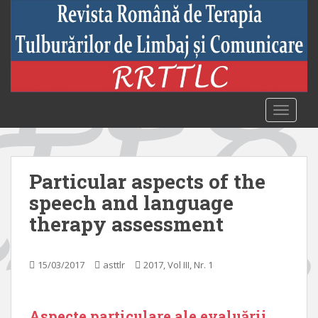
S
k
i
p
t
o
m
TOGGLE
a
i
n
c
Particular aspects of the
o
speech and language
n
therapy assessment
t
e
n
15/03/2017
asttlr
2017, Vol III, Nr. 1
t
Aspecte particulare ale evaluării