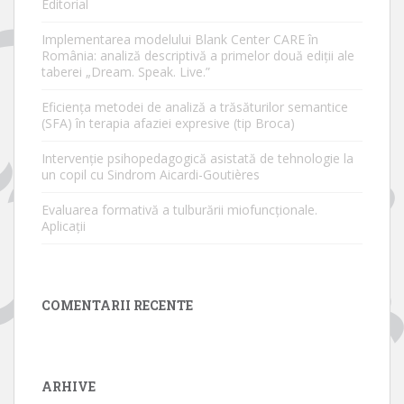
Editorial
Implementarea modelului Blank Center CARE în
România: analiză descriptivă a primelor două ediții ale
taberei „Dream. Speak. Live.”
Eficiența metodei de analiză a trăsăturilor semantice
(SFA) în terapia afaziei expresive (tip Broca)
Intervenție psihopedagogică asistată de tehnologie la
un copil cu Sindrom Aicardi-Goutières
Evaluarea formativă a tulburării miofuncționale.
Aplicații
COMENTARII RECENTE
ARHIVE