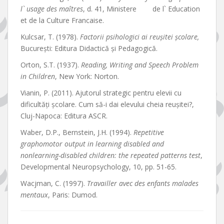
l` usage des maîtres
, d. 41, Ministere de l` Education
et de la Culture Francaise.
Kulcsar, T. (1978).
Factorii psihologici ai reușitei școlare,
București: Editura Didactică și Pedagogică.
Orton, S.T. (1937).
Reading, Writing and Speech Problem
in Children
, New York: Norton.
Vianin, P. (2011). Ajutorul strategic pentru elevii cu
dificultăți școlare. Cum să-i dai elevului cheia reușitei?,
Cluj-Napoca: Editura ASCR.
Waber, D.P., Bernstein, J.H. (1994).
Repetitive
graphomotor output in learning disabled and
nonlearning-disabled children: the repeated patterns test
,
Developmental Neuropsychology, 10, pp. 51-65.
Wacjman, C. (1997).
Travailler avec des enfants malades
mentaux
, Paris: Dumod.