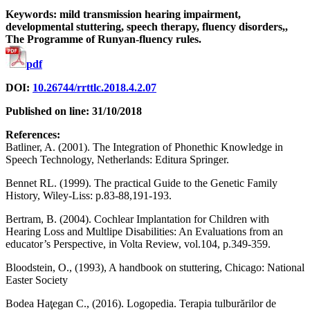
Keywords: mild transmission hearing impairment,
developmental stuttering, speech therapy, fluency disorders,,
The Programme of Runyan-fluency rules.
pdf
DOI:
10.26744/rrttlc.2018.4.2.07
Published on line: 31/10/2018
References:
Batliner, A. (2001). The Integration of Phonethic Knowledge in
Speech Technology, Netherlands: Editura Springer.
Bennet RL. (1999). The practical Guide to the Genetic Family
History, Wiley-Liss: p.83-88,191-193.
Bertram, B. (2004). Cochlear Implantation for Children with
Hearing Loss and Multlipe Disabilities: An Evaluations from an
educator’s Perspective, in Volta Review, vol.104, p.349-359.
Bloodstein, O., (1993), A handbook on stuttering, Chicago: National
Easter Society
Bodea Haţegan C., (2016). Logopedia. Terapia tulburărilor de