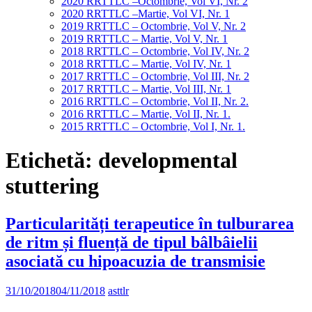
2020 RRTTLC –Octombrie, Vol VI, Nr. 2
2020 RRTTLC –Martie, Vol VI, Nr. 1
2019 RRTTLC – Octombrie, Vol V, Nr. 2
2019 RRTTLC – Martie, Vol V, Nr. 1
2018 RRTTLC – Octombrie, Vol IV, Nr. 2
2018 RRTTLC – Martie, Vol IV, Nr. 1
2017 RRTTLC – Octombrie, Vol III, Nr. 2
2017 RRTTLC – Martie, Vol III, Nr. 1
2016 RRTTLC – Octombrie, Vol II, Nr. 2.
2016 RRTTLC – Martie, Vol II, Nr. 1.
2015 RRTTLC – Octombrie, Vol I, Nr. 1.
Etichetă:
developmental
stuttering
Particularități terapeutice în tulburarea
de ritm și fluență de tipul bâlbâielii
asociată cu hipoacuzia de transmisie
31/10/2018
04/11/2018
asttlr