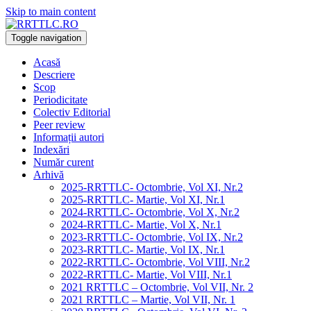
Skip to main content
Toggle navigation
Acasă
Descriere
Scop
Periodicitate
Colectiv Editorial
Peer review
Informații autori
Indexări
Număr curent
Arhivă
2025-RRTTLC- Octombrie, Vol XI, Nr.2
2025-RRTTLC- Martie, Vol XI, Nr.1
2024-RRTTLC- Octombrie, Vol X, Nr.2
2024-RRTTLC- Martie, Vol X, Nr.1
2023-RRTTLC- Octombrie, Vol IX, Nr.2
2023-RRTTLC- Martie, Vol IX, Nr.1
2022-RRTTLC- Octombrie, Vol VIII, Nr.2
2022-RRTTLC- Martie, Vol VIII, Nr.1
2021 RRTTLC – Octombrie, Vol VII, Nr. 2
2021 RRTTLC – Martie, Vol VII, Nr. 1