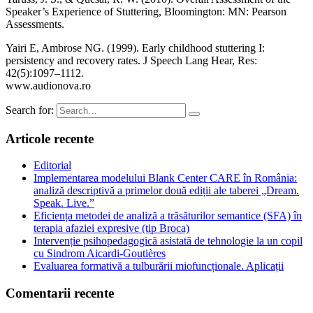
Speaker’s Experience of Stuttering, Bloomington: MN: Pearson
Assessments.
Yairi E, Ambrose NG. (1999). Early childhood stuttering I:
persistency and recovery rates. J Speech Lang Hear, Res:
42(5):1097–1112.
www.audionova.ro
Search for:
Articole recente
Editorial
Implementarea modelului Blank Center CARE în România:
analiză descriptivă a primelor două ediții ale taberei „Dream.
Speak. Live.”
Eficiența metodei de analiză a trăsăturilor semantice (SFA) în
terapia afaziei expresive (tip Broca)
Intervenție psihopedagogică asistată de tehnologie la un copil
cu Sindrom Aicardi-Goutières
Evaluarea formativă a tulburării miofuncționale. Aplicații
Comentarii recente