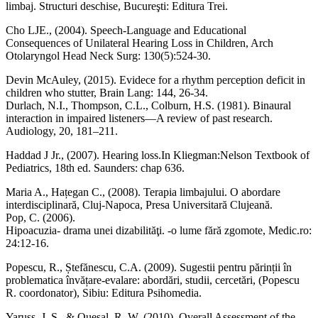
limbaj. Structuri deschise, Bucureşti: Editura Trei.
Cho LJE., (2004). Speech-Language and Educational
Consequences of Unilateral Hearing Loss in Children, Arch
Otolaryngol Head Neck Surg: 130(5):524-30.
Devin McAuley, (2015). Evidece for a rhythm perception deficit in
children who stutter, Brain Lang: 144, 26-34.
Durlach, N.I., Thompson, C.L., Colburn, H.S. (1981). Binaural
interaction in impaired listeners—A review of past research.
Audiology, 20, 181–211.
Haddad J Jr., (2007). Hearing loss.In Kliegman:Nelson Textbook of
Pediatrics, 18th ed. Saunders: chap 636.
Maria A., Hațegan C., (2008). Terapia limbajului. O abordare
interdisciplinară, Cluj-Napoca, Presa Universitară Clujeană.
Pop, C. (2006).
Hipoacuzia- drama unei dizabilităţi. -o lume fără zgomote, Medic.ro:
24:12-16.
Popescu, R., Ștefănescu, C.A. (2009). Sugestii pentru părinții în
problematica învățare-evalare: abordări, studii, cercetări, (Popescu
R. coordonator), Sibiu: Editura Psihomedia.
Yaruss, J. S., & Quesal, R. W. (2010). Overall Assessment of the