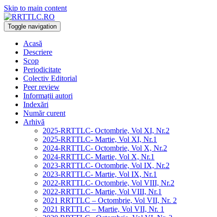
Skip to main content
Toggle navigation
Acasă
Descriere
Scop
Periodicitate
Colectiv Editorial
Peer review
Informații autori
Indexări
Număr curent
Arhivă
2025-RRTTLC- Octombrie, Vol XI, Nr.2
2025-RRTTLC- Martie, Vol XI, Nr.1
2024-RRTTLC- Octombrie, Vol X, Nr.2
2024-RRTTLC- Martie, Vol X, Nr.1
2023-RRTTLC- Octombrie, Vol IX, Nr.2
2023-RRTTLC- Martie, Vol IX, Nr.1
2022-RRTTLC- Octombrie, Vol VIII, Nr.2
2022-RRTTLC- Martie, Vol VIII, Nr.1
2021 RRTTLC – Octombrie, Vol VII, Nr. 2
2021 RRTTLC – Martie, Vol VII, Nr. 1