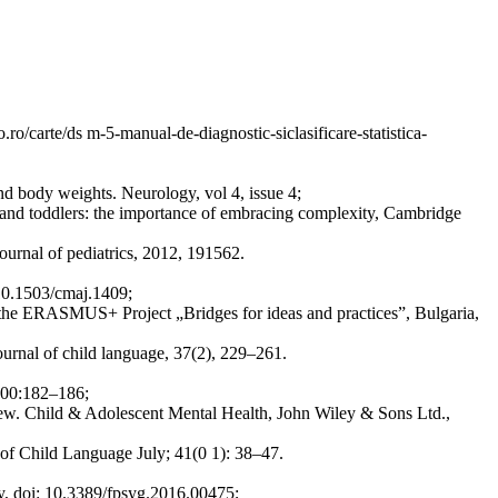
ro/carte/ds m-5-manual-de-diagnostic-siclasificare-statistica-
d body weights. Neurology, vol 4, issue 4;
 and toddlers: the importance of embracing complexity, Cambridge
journal of pediatrics, 2012, 191562.
10.1503/cmaj.1409;
f the ERASMUS+ Project „Bridges for ideas and practices”, Bulgaria,
urnal of child language, 37(2), 229–261.
 100:182–186;
view. Child & Adolescent Mental Health, John Wiley & Sons Ltd.,
of Child Language July; 41(0 1): 38–47.
gy, doi: 10.3389/fpsyg.2016.00475;