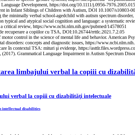
r Language Development, https://doi.org/10.1111/j.0956-7976.2005.01
ment in Infant Siblings of Children with Autism, DOI 10.1007/s10803-0
ing the minimally verbal school-agedchild with autism spectrum disord
n typical and atypical social cognition and language: a systematic revi
: a critical review, https://www.ncbi.nlm.nih.gov/pubmed/14578051
l de recuperare a copiilor cu TSA, DOI:10.26744/rrttlc.2021.7.2.05
motor control in the science of mental life and behavior. American Ps
tal disorders: concepts and diagnostic issues, https://www.ncbi.nlm.
re în contextul TSA: mituri şi evidenţe, https://asttlr.files.wordpress
R., (2017). Grammatical Language Impairment in Autism Spectrum Diso
area limbajului verbal la copiii cu dizabilită
ui verbal la copiii cu dizabilităţi intelectuale
intellectual disabilities