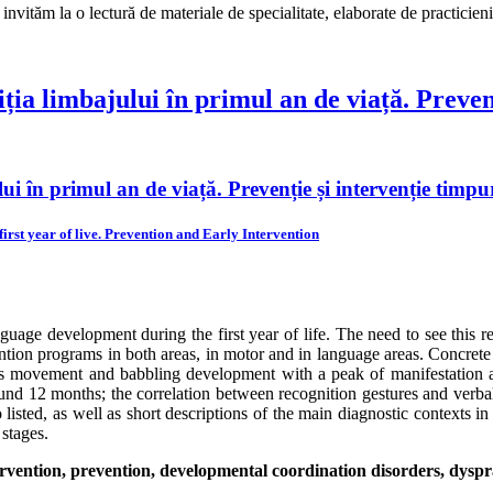
ităm la o lectură de materiale de specialitate, elaborate de practicieni și
iția limbajului în primul an de viață. Preven
lui în primul an de viață. Prevenție și intervenție timpu
rst year of live. Prevention and Early Intervention
guage development during the first year of life. The need to see this rel
ention programs in both areas, in motor and in language areas. Concre
 movement and babbling development with a peak of manifestation ar
round 12 months; the correlation between recognition gestures and verba
lso listed, as well as short descriptions of the main diagnostic context
 stages.
vention, prevention, developmental coordination disorders, dyspr