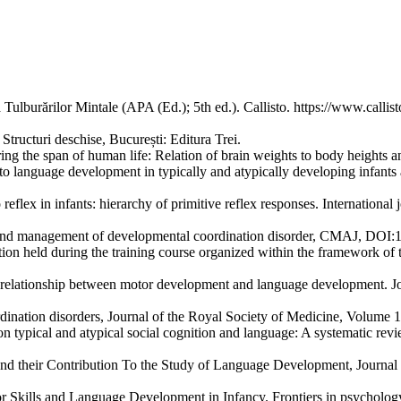
ulburărilor Mintale (APA (Ed.); 5th ed.). Callisto. https://www.callisto.
tructuri deschise, București: Editura Trei.
g the span of human life: Relation of brain weights to body heights an
o language development in typically and atypically developing infants
reflex in infants: hierarchy of primitive reflex responses. International 
s and management of developmental coordination disorder, CMAJ, DOI:
ion held during the training course organized within the framework o
 relationship between motor development and language development. Jo
dination disorders, Journal of the Royal Society of Medicine, Volume
 typical and atypical social cognition and language: A systematic re
nd their Contribution To the Study of Language Development, Journal 
tor Skills and Language Development in Infancy. Frontiers in psycholo