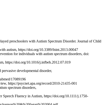
delayed preschoolers with Autism Spectrum Disorder. Journal of Child
with autism, https://doi.org/10.3389/fnint.2013.00047
rvention for individuals with autism spectrum disorders, doi:
sm, https://doi.org/10.1016/j.infbeh.2012.07.019
d pervasive developmental disorder,
v/pubmed/17089196
eview, https://psycnet.apa.org/record/2010-21435-001
utism spectrum disorders,
r Speech Fluency in Autism, https://doi.org/10.1111/j.1750-
ications/iverson%20&%20fagan%202004.pdf