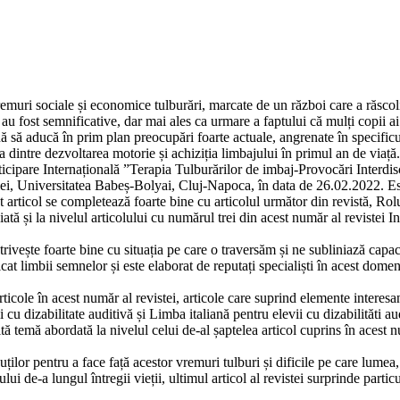
muri sociale și economice tulburări, marcate de un război care a răscolit
fost semnificative, dar mai ales ca urmare a faptului că mulți copii ai 
ă să aducă în prim plan preocupări foarte actuale, angrenate în specificu
ia dintre dezvoltarea motorie și achiziția limbajului în primul an de viață.
rticipare Internațională ”Terapia Tulburărilor de imbaj-Provocări Interd
iei, Universitatea Babeș-Bolyai, Cluj-Napoca, în data de 26.02.2022. Es
articol se completează foarte bine cu articolul următor din revistă, Rolu
iată și la nivelul articolului cu numărul trei din acest număr al revistei I
vește foarte bine cu situația pe care o traversăm și ne subliniază capaci
dicat limbii semnelor și este elaborat de reputați specialiști în acest dom
articole în acest număr al revistei, articole care suprind elemente interesa
i cu dizabilitate auditivă și Limba italiană pentru elevii cu dizabilităti au
 altă temă abordată la nivelul celui de-al șaptelea articol cuprins în ace
euților pentru a face față acestor vremuri tulburi și dificile pe care lumea,
de-a lungul întregii vieții, ultimul articol al revistei surprinde particu