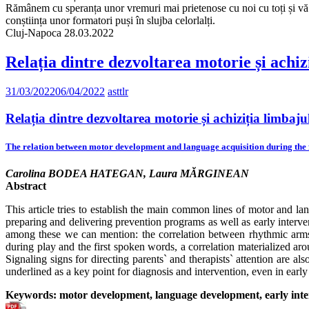
Rămânem cu speranța unor vremuri mai prietenose cu noi cu toți și vă inv
conștiința unor formatori puși în slujba celorlalți.
Cluj-Napoca 28.03.2022
Relația dintre dezvoltarea motorie și achiz
31/03/2022
06/04/2022
asttlr
Relația dintre dezvoltarea motorie și achiziția limbaju
The relation between motor development and language acquisition during the fi
Carolina BODEA HATEGAN, Laura MĂRGINEAN
Abstract
This article tries to establish the main common lines of motor and lan
preparing and delivering prevention programs as well as early interv
among these we can mention: the correlation between rhythmic arms
during play and the first spoken words, a correlation materialized a
Signaling signs for directing parents` and therapists` attention are a
underlined as a key point for diagnosis and intervention, even in early
Keywords: motor development, language development, early inter