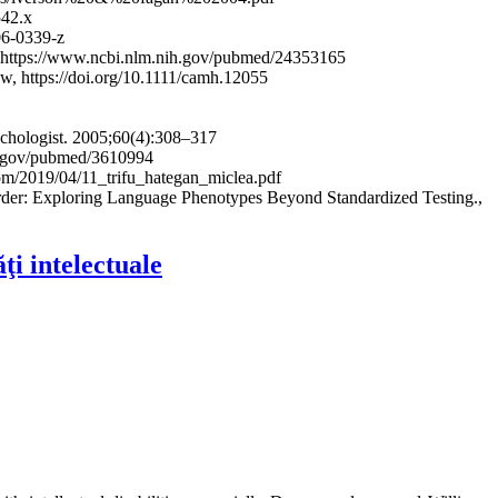
542.x
06-0339-z
er, https://www.ncbi.nlm.nih.gov/pubmed/24353165
ew, https://doi.org/10.1111/camh.12055
ychologist. 2005;60(4):308–317
nih.gov/pubmed/3610994
.com/2019/04/11_trifu_hategan_miclea.pdf
rder: Exploring Language Phenotypes Beyond Standardized Testing.,
ţi intelectuale