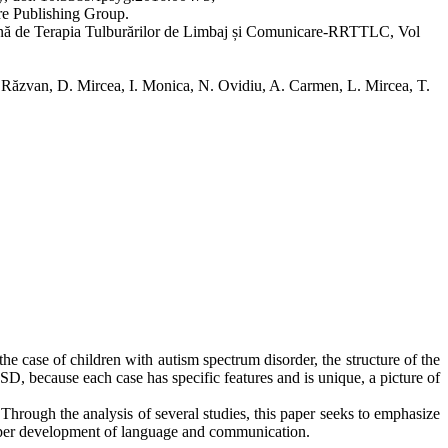
e Publishing Group.
Română de Terapia Tulburărilor de Limbaj și Comunicare-RRTTLC, Vol
P. Răzvan, D. Mircea, I. Monica, N. Ovidiu, A. Carmen, L. Mircea, T.
e case of children with autism spectrum disorder, the structure of the
ASD, because each case has specific features and is unique, a picture of
Through the analysis of several studies, this paper seeks to emphasize
 proper development of language and communication.