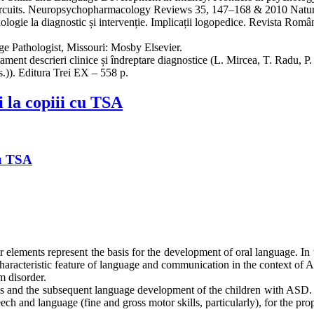
ircuits. Neuropsychopharmacology Reviews 35, 147–168 & 2010 Natur
minologie la diagnostic și intervenție. Implicații logopedice. Revista 
e Pathologist, Missouri: Mosby Elsevier.
ment descrieri clinice și îndreptare diagnostice (L. Mircea, T. Radu, 
)). Editura Trei EX – 558 p.
i la copiii cu TSA
cu TSA
lements represent the basis for the development of oral language. In th
o characteristic feature of language and communication in the context of 
m disorder.
ills and the subsequent language development of the children with ASD. 
peech and language (fine and gross motor skills, particularly), for the