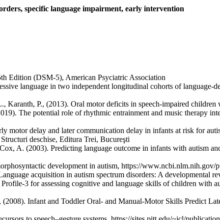
rders, specific language impairment, early intervention
5th Edition (DSM-5), American Psyciatric Association
pressive language in two independent longitudinal cohorts of language‐
 Karanth, P., (2013). Oral motor deficits in speech-impaired children 
019). The potential role of rhythmic entrainment and music therapy inte
ly motor delay and later communication delay in infants at risk for auti
tructuri deschise, Editura Trei, Bucureşti
Cox, A. (2003). Predicting language outcome in infants with autism an
 morphosyntactic development in autism, https://www.ncbi.nlm.nih.go
. Language acquisition in autism spectrum disorders: A developmental r
rofile-3 for assessing cognitive and language skills of children with a
(2008). Infant and Toddler Oral- and Manual-Motor Skills Predict Late
recursors to speech–gesture systems, https://sites.pitt.edu/~icl/publ