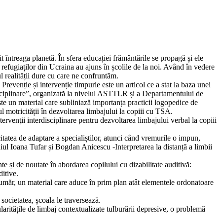
 întreaga planetă. În sfera educației frământările se propagă și ele
refugiaților din Ucraina au ajuns în școlile de la noi. Având în vedere
l realității dure cu care ne confruntăm.
 Prevenție și intervenție timpurie este un articol ce a stat la baza unei
isciplinare”, organizată la nivelul ASTTLR și a Departamentului de
te un material care subliniază importanța practicii logopedice de
l motricității în dezvoltarea limbajului la copiii cu TSA.
ntervenţii interdisciplinare pentru dezvoltarea limbajului verbal la copiii
tatea de adaptare a specialiștilor, atunci când vremurile o impun,
eniul Ioana Tufar și Bogdan Anicescu -Interpretarea la distanță a limbii
nte și de noutate în abordarea copilului cu dizabilitate auditivă:
ditive.
st număr, un material care aduce în prim plan atât elementele ordonatoare
 societatea, școala le traversează.
laritățile de limbaj contextualizate tulburării depresive, o problemă