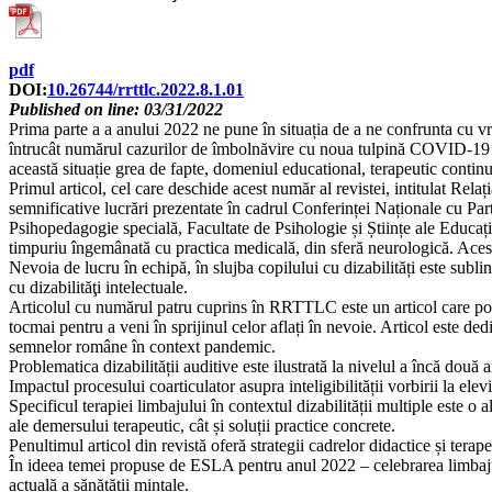
pdf
DOI:
10.26744/rrttlc.2022.8.1.01
Published on line: 03/31/2022
Prima parte a a anului 2022 ne pune în situația de a ne confrunta cu vre
întrucât numărul cazurilor de îmbolnăvire cu noua tulpină COVID-19 au 
această situație grea de fapte, domeniul educational, terapeutic continu
Primul articol, cel care deschide acest număr al revistei, intitulat Relaț
semnificative lucrări prezentate în cadrul Conferinței Naționale cu Pa
Psihopedagogie specială, Facultate de Psihologie și Științe ale Educaț
timpuriu îngemânată cu practica medicală, din sferă neurologică. Acest 
Nevoia de lucru în echipă, în slujba copilului cu dizabilități este sublin
cu dizabilităţi intelectuale.
Articolul cu numărul patru cuprins în RRTTLC este un articol care potri
tocmai pentru a veni în sprijinul celor aflați în nevoie. Articol este de
semnelor române în context pandemic.
Problematica dizabilității auditive este ilustrată la nivelul a încă două 
Impactul procesului coarticulator asupra inteligibilității vorbirii la elevi
Specificul terapiei limbajului în contextul dizabilității multiple este o
ale demersului terapeutic, cât și soluții practice concrete.
Penultimul articol din revistă oferă strategii cadrelor didactice și terap
În ideea temei propuse de ESLA pentru anul 2022 – celebrarea limbajului 
actuală a sănătății mintale.