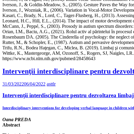
Iverson, J., & Goldin-Meadow, S., (2005). Gesture Paves the Way fo
Iverson, J., Wozniak, R., (2006). Variation in Vocal-Motor Develop
Kasari, C., Brady, N., Lord, C., Tager-Flusberg, H., (2013). Assess
Leonard, H.C., Hill, E.L., (2014). The impact of motor development o
McCann, J., Peppé, S., (2003). Prosody in autism spectrum disorders
Orian, I.M., Baciu, A.G., (2021). Rolul activ al părintelui în procesu
Rosenbaum DA. (2005). The Cinderella of psychology: the neglect of 
Rutter, M., & Schopler, E., (1987). Autism and pervasive developmen
Trifu, R.N., Bodea Haţegan, C., Miclea, B. (2019). Limbaj şi comunica
Wittke, K., Mastergeorge, AM, Ozonoff, S., Rogers, SJ, Naigles, L
https://www.ncbi.nlm.nih.gov/pubmed/28458643
Intervenţii interdisciplinare pentru dezvolt
31/03/2022
06/04/2022
asttlr
Intervenţii interdisciplinare pentru dezvoltarea limbajul
Interdisciplinary interventions for developing verbal language in children with 
Oana PREDA
Abstract