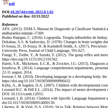
pdf
DOI:
10.26744/rrttlc.2022.8.1.02
Published on line: 03/31/2022
Reference
APA. (2015). DSM-5, Manual de Diagnostic și Clasificare Statistică a T
atulburarilor-mintale–i7369
Bodea Hațegan, C. (2016). Logopedia. Terapia tulburărilor de limbaj- S
Dekaban, A.S. & Sadowsky, D. (1978). Changes in brain weights durin
D-Souza, D., D-Souza, H. & Karmiloff-Smith, A. (2017). Precursors t
University Press, Journal of Child Language, 591-627;
Futagi, Y., Toribe, Y., & Suzuki, Y. (2012). The grasp reflex and moro 
https://doi.org/10.1155/2012/191562
Harris, S.R., Mickelson, E.C.R., & Zwicker, J.G. (2015). Diagnosi
Iossifova, R. (2014). Language comprehension impairments, presentat
22-31 august, 2014.
Iverson J. M. (2010). Developing language in a developing body: the
https://doi.org/10.1017/S0305000909990432
Kirby, A., & Sugden, D.A. (2007). Children with developmental coor
Leonard H.C. & Hill E.L. (2014). The impact of motor development on
DOI: 10.1111/camh.12055;
Leonard, L.B. (2014). Children with Specific Language Impairment a
doi:10.1017/S0305000914000130;
Libertus, K. & Violi, D.A. (2016). Sit to Talk: Relation between Mo