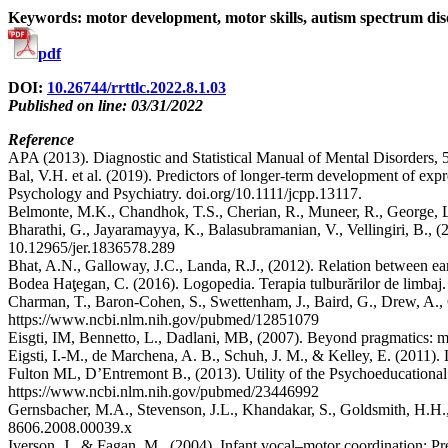
Keywords: motor development, motor skills, autism spectrum diso
pdf
DOI:
10.26744/rrttlc.2022.8.1.03
Published on line: 03/31/2022
Reference
APA (2013). Diagnostic and Statistical Manual of Mental Disorders, 
Bal, V.H. et al. (2019). Predictors of longer‐term development of ex
Psychology and Psychiatry. doi.org/10.1111/jcpp.13117.
Belmonte, M.K., Chandhok, T.S., Cherian, R., Muneer, R., George, L.,
Bharathi, G., Jayaramayya, K., Balasubramanian, V., Vellingiri, B., (2
10.12965/jer.1836578.289
Bhat, A.N., Galloway, J.C., Landa, R.J., (2012). Relation between ear
Bodea Haţegan, C. (2016). Logopedia. Terapia tulburărilor de limbaj. S
Charman, T., Baron-Cohen, S., Swettenham, J., Baird, G., Drew, A., 
https://www.ncbi.nlm.nih.gov/pubmed/12851079
Eisgti, IM, Bennetto, L., Dadlani, MB, (2007). Beyond pragmatics:
Eigsti, I.-M., de Marchena, A. B., Schuh, J. M., & Kelley, E. (2011)
Fulton ML, D’Entremont B., (2013). Utility of the Psychoeducational P
https://www.ncbi.nlm.nih.gov/pubmed/23446992
Gernsbacher, M.A., Stevenson, J.L., Khandakar, S., Goldsmith, H.H., 
8606.2008.00039.x
Iverson, J., & Fagan, M., (2004). Infant vocal–motor coordination: P