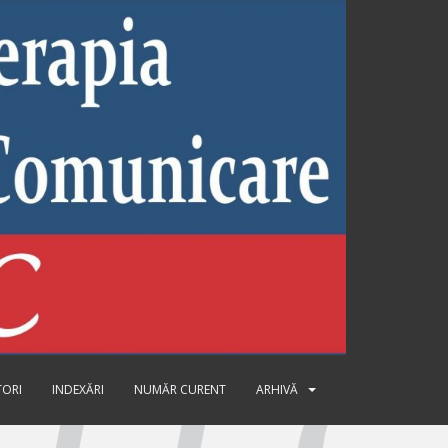
TORI
INDEXĂRI
NUMĂR CURENT
ARHIVĂ