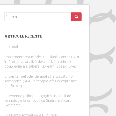
Search
for:
ARTICOLE RECENTE
Editorial
Implementarea modelului Blank Center CARE
în România: analiză descriptivă a primelor
două ediții ale taberei „Dream. Speak. Live.”
Eficiența metodei de analiză a trăsăturilor
semantice (SFA) în terapia afaziei expresive
(tip Broca)
Intervenție psihopedagogică asistată de
tehnologie la un copil cu Sindrom Aicardi-
Goutières
Evaluarea formativă a tulburării