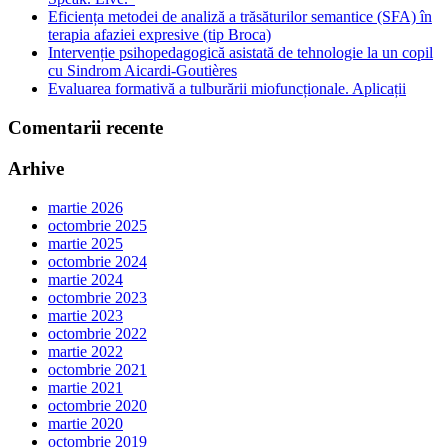
Eficiența metodei de analiză a trăsăturilor semantice (SFA) în
terapia afaziei expresive (tip Broca)
Intervenție psihopedagogică asistată de tehnologie la un copil
cu Sindrom Aicardi-Goutières
Evaluarea formativă a tulburării miofuncționale. Aplicații
Comentarii recente
Arhive
martie 2026
octombrie 2025
martie 2025
octombrie 2024
martie 2024
octombrie 2023
martie 2023
octombrie 2022
martie 2022
octombrie 2021
martie 2021
octombrie 2020
martie 2020
octombrie 2019