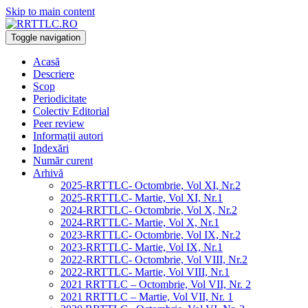
Skip to main content
Toggle navigation
Acasă
Descriere
Scop
Periodicitate
Colectiv Editorial
Peer review
Informații autori
Indexări
Număr curent
Arhivă
2025-RRTTLC- Octombrie, Vol XI, Nr.2
2025-RRTTLC- Martie, Vol XI, Nr.1
2024-RRTTLC- Octombrie, Vol X, Nr.2
2024-RRTTLC- Martie, Vol X, Nr.1
2023-RRTTLC- Octombrie, Vol IX, Nr.2
2023-RRTTLC- Martie, Vol IX, Nr.1
2022-RRTTLC- Octombrie, Vol VIII, Nr.2
2022-RRTTLC- Martie, Vol VIII, Nr.1
2021 RRTTLC – Octombrie, Vol VII, Nr. 2
2021 RRTTLC – Martie, Vol VII, Nr. 1