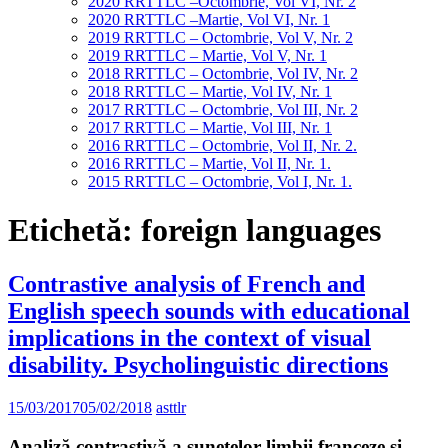
2020 RRTTLC –Octombrie, Vol VI, Nr. 2
2020 RRTTLC –Martie, Vol VI, Nr. 1
2019 RRTTLC – Octombrie, Vol V, Nr. 2
2019 RRTTLC – Martie, Vol V, Nr. 1
2018 RRTTLC – Octombrie, Vol IV, Nr. 2
2018 RRTTLC – Martie, Vol IV, Nr. 1
2017 RRTTLC – Octombrie, Vol III, Nr. 2
2017 RRTTLC – Martie, Vol III, Nr. 1
2016 RRTTLC – Octombrie, Vol II, Nr. 2.
2016 RRTTLC – Martie, Vol II, Nr. 1.
2015 RRTTLC – Octombrie, Vol I, Nr. 1.
Etichetă:
foreign languages
Contrastive analysis of French and
English speech sounds with educational
implications in the context of visual
disability. Psycholinguistic directions
15/03/2017
05/02/2018
asttlr
Analiză contrastivă a sunetelor limbii franceze şi