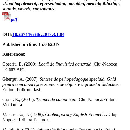
visual impairment, representation, attention, memoir, thinking,
sounds, vowels, consonants.
pdf
DOI:
10.26744/rrttlc.2017.3.1.04
Published on line: 15/03/2017
References:
Coşeriu, E. (2000).
Lecţii de lingvistică generală
, Cluj-Napoca:
Editura Arc.
Gherguț, A. (2007).
Sinteze de psihopedagogie specială. Ghid
pentru concursuri şi ecxamene de obţinere a gradelor didactice.
Editura Polirom. Iași.
Graur, E., (2001).
Tehnici de comunicare
.Cluj-Napoca:Editura
Mediamira.
Makarenko, T. (1998).
Contemporary English Phonetics.
Cluj-
Napoca: Editura Echinox.
Marek, B. (2005).
Telling the future: effective support of blind