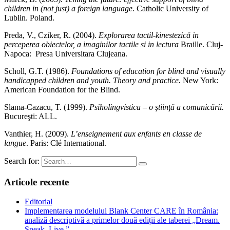
children in (not just) a foreign language
. Catholic University of
Lublin. Poland.
Preda, V., Cziker, R. (2004).
Explorarea tactil-kinestezică in
perceperea obiectelor, a imaginilor tactile si in lectura
Braille. Cluj-
Napoca: Presa Universitara Clujeana.
Scholl, G.T. (1986).
Foundations of education for blind and visually
handicapped children and youth. Theory and practice.
New York:
American Foundation for the Blind.
Slama-Cazacu, T. (1999).
Psiholingvistica – o ştiinţă a comunicării.
Bucureşti: ALL.
Vanthier, H. (2009).
L’enseignement aux enfants en classe de
langue
. Paris: Clé International.
Search for:
Articole recente
Editorial
Implementarea modelului Blank Center CARE în România:
analiză descriptivă a primelor două ediții ale taberei „Dream.
Speak. Live.”