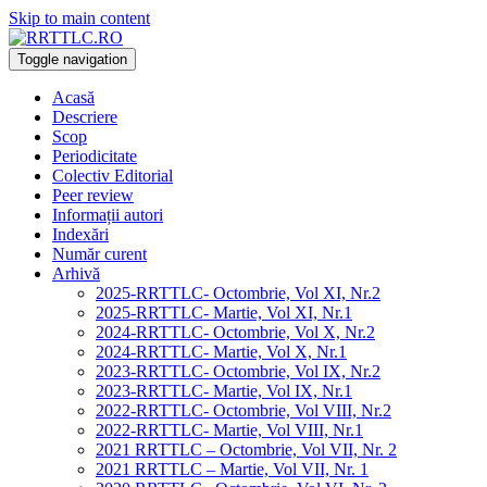
Skip to main content
Toggle navigation
Acasă
Descriere
Scop
Periodicitate
Colectiv Editorial
Peer review
Informații autori
Indexări
Număr curent
Arhivă
2025-RRTTLC- Octombrie, Vol XI, Nr.2
2025-RRTTLC- Martie, Vol XI, Nr.1
2024-RRTTLC- Octombrie, Vol X, Nr.2
2024-RRTTLC- Martie, Vol X, Nr.1
2023-RRTTLC- Octombrie, Vol IX, Nr.2
2023-RRTTLC- Martie, Vol IX, Nr.1
2022-RRTTLC- Octombrie, Vol VIII, Nr.2
2022-RRTTLC- Martie, Vol VIII, Nr.1
2021 RRTTLC – Octombrie, Vol VII, Nr. 2
2021 RRTTLC – Martie, Vol VII, Nr. 1