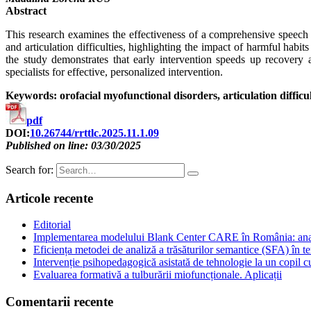
Abstract
This research examines the effectiveness of a comprehensive speech t
and articulation difficulties, highlighting the impact of harmful hab
the study demonstrates that early intervention speeds up recover
specialists for effective, personalized intervention.
Keywords: orofacial myofunctional disorders, articulation difficu
pdf
DOI:
10.26744/rrttlc.2025.11.1.09
Published on line: 03/30/2025
Search for:
Articole recente
Editorial
Implementarea modelului Blank Center CARE în România: analiză
Eficiența metodei de analiză a trăsăturilor semantice (SFA) în te
Intervenție psihopedagogică asistată de tehnologie la un copil
Evaluarea formativă a tulburării miofuncționale. Aplicații
Comentarii recente