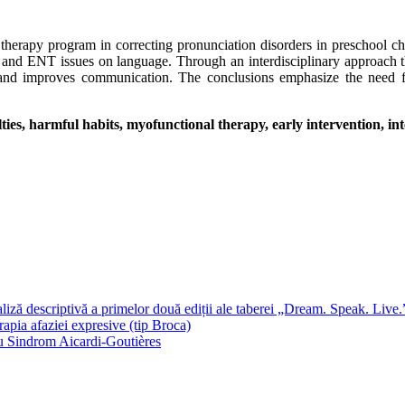
herapy program in correcting pronunciation disorders in preschool chi
its and ENT issues on language. Through an interdisciplinary approach 
y and improves communication. The conclusions emphasize the need fo
lties, harmful habits, myofunctional therapy, early intervention, i
 descriptivă a primelor două ediții ale taberei „Dream. Speak. Live.
rapia afaziei expresive (tip Broca)
 cu Sindrom Aicardi-Goutières