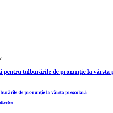
y
 pentru tulburările de pronunție la vârsta 
burările de pronunție la vârsta preșcolară
 disorders