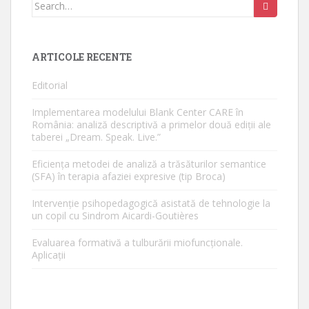
Search
for:
ARTICOLE RECENTE
Editorial
Implementarea modelului Blank Center CARE în
România: analiză descriptivă a primelor două ediții ale
taberei „Dream. Speak. Live.”
Eficiența metodei de analiză a trăsăturilor semantice
(SFA) în terapia afaziei expresive (tip Broca)
Intervenție psihopedagogică asistată de tehnologie la
un copil cu Sindrom Aicardi-Goutières
Evaluarea formativă a tulburării miofuncționale.
Aplicații