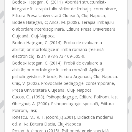
Bodea- Hațegan, C. (2011). Abordări structuralist-
integrate în terapia tulburărilor de limbaj și comunicare,
Editura Presa Universitară Clujeană, Cluj-Napoca;
Bodea Hațegan, C; Anca, M. (2008). Terapia limbajului –
o abordare interdisciplinară, Editura Presa Universitară
Clujeană, Cluj-Napoca;
Bodea-Hațegan, C. (2014). Proba de evaluare a
abilităților morfologice în limba română (resursă
electronică), ISBN 978-973-109-505-9.
Bodea-Hațegan, C. (2014). Probă de evaluare a
abilităților morfologice în limba română. Aplicații
psiholingvistice, E-book, Editura Argonaut, Cluj-Napoca.
Chiș, V. (2002). Provocările pedagogiei contemporane,
Presa Universitară Clujeană, Cluj- Napoca.
Cucoș, C., (1998). Psihopedagogie, Editura Polirom, Iași;
Gherghuț, A. (2000). Psihopedagogie specială, Editura
Polirom, Iași;
Ionescu, M., R, I., (coord.),( 2001). Didactica modernă,
ed. a II-a,Editura Dacia, Cluj-Napoca
Roșan, A. (coord.) (2015), Psihopedagogie specială.