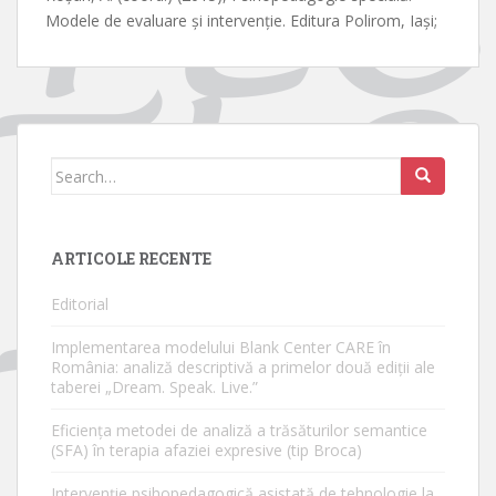
Modele de evaluare și intervenție. Editura Polirom, Iași;
Search
for:
ARTICOLE RECENTE
Editorial
Implementarea modelului Blank Center CARE în
România: analiză descriptivă a primelor două ediții ale
taberei „Dream. Speak. Live.”
Eficiența metodei de analiză a trăsăturilor semantice
(SFA) în terapia afaziei expresive (tip Broca)
Intervenție psihopedagogică asistată de tehnologie la