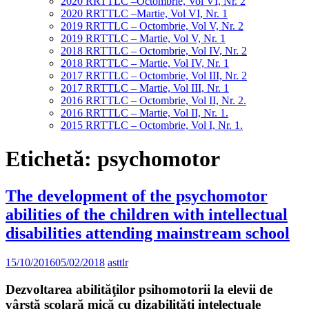
2020 RRTTLC –Octombrie, Vol VI, Nr. 2
2020 RRTTLC –Martie, Vol VI, Nr. 1
2019 RRTTLC – Octombrie, Vol V, Nr. 2
2019 RRTTLC – Martie, Vol V, Nr. 1
2018 RRTTLC – Octombrie, Vol IV, Nr. 2
2018 RRTTLC – Martie, Vol IV, Nr. 1
2017 RRTTLC – Octombrie, Vol III, Nr. 2
2017 RRTTLC – Martie, Vol III, Nr. 1
2016 RRTTLC – Octombrie, Vol II, Nr. 2.
2016 RRTTLC – Martie, Vol II, Nr. 1.
2015 RRTTLC – Octombrie, Vol I, Nr. 1.
Etichetă:
psychomotor
The development of the psychomotor
abilities of the children with intellectual
disabilities attending mainstream school
15/10/2016
05/02/2018
asttlr
Dezvoltarea abilităţilor psihomotorii la elevii de
vârstă școlară mică cu dizabilităţi intelectuale