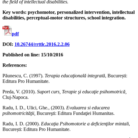
the field of intellectual disabilities.
Key words: psychomotor, personalized intervention, intellectual
disabilities, perceptual-motor structures, school integration.
pdf
DOI:
10.26744/rrttlc.2016.2.2.06
Published on line: 15/10/2016
References:
Păunescu, C. (1997).
Terapia educaţională integrată
, București:
Editura Pro Humanitate.
Preda, V. (2010).
Suport curs,
Terapie şi educaţie psihomotrică,
Cluj-Napoca.
Radu, I. D., Ulici, Ghe., (2003).
Evaluarea si educarea
psihomotricităţii,
Bucureşti: Editura Fundaţiei Humanitas.
Radu, I. D. (2000).
Educaţia Psihomotorie a deficienţilor mintali
,
București: Editura Pro Humanitate.