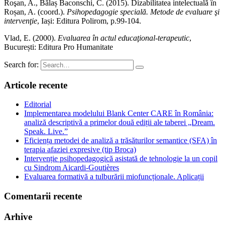
Roşan, A., Bălaș Baconschi, C. (2015). Dizabilitatea intelectuală în
Roșan, A. (coord.).
Psihopedagogie specială. Metode de evaluare şi
intervenţie
, Iași: Editura Polirom, p.99-104.
Vlad, E. (2000).
Evaluarea în actul educaţional-terapeutic
,
București: Editura Pro Humanitate
Search for:
Articole recente
Editorial
Implementarea modelului Blank Center CARE în România:
analiză descriptivă a primelor două ediții ale taberei „Dream.
Speak. Live.”
Eficiența metodei de analiză a trăsăturilor semantice (SFA) în
terapia afaziei expresive (tip Broca)
Intervenție psihopedagogică asistată de tehnologie la un copil
cu Sindrom Aicardi-Goutières
Evaluarea formativă a tulburării miofuncționale. Aplicații
Comentarii recente
Arhive