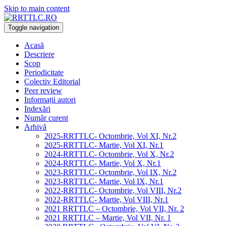
Skip to main content
Toggle navigation
Acasă
Descriere
Scop
Periodicitate
Colectiv Editorial
Peer review
Informații autori
Indexări
Număr curent
Arhivă
2025-RRTTLC- Octombrie, Vol XI, Nr.2
2025-RRTTLC- Martie, Vol XI, Nr.1
2024-RRTTLC- Octombrie, Vol X, Nr.2
2024-RRTTLC- Martie, Vol X, Nr.1
2023-RRTTLC- Octombrie, Vol IX, Nr.2
2023-RRTTLC- Martie, Vol IX, Nr.1
2022-RRTTLC- Octombrie, Vol VIII, Nr.2
2022-RRTTLC- Martie, Vol VIII, Nr.1
2021 RRTTLC – Octombrie, Vol VII, Nr. 2
2021 RRTTLC – Martie, Vol VII, Nr. 1