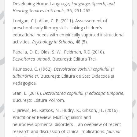
Developing Home Language,
Language, Speech, and
Hearing Services in Schools
, 36, 251-265.
Lonigan, C.J.; Allan, C. P. (2011). Assessement of
preschool early literacy skills: linking children’s
educational needs with empirically suported instructional
activities,
Psychology in Schools
, 48 (5).
Papalia, D. E., Olds, S. W., Feldman, R.D.(2010).
Dezvoltarea umană
, București: Editura Trei.
Păunescu, C. (1962).
Dezvoltarea vorbirii copilului și
tulburările ei
, București: Editura de Stat Didactică și
Pedagogică.
Stan, L. (2016).
Dezvoltarea copilului și educația timpurie
,
București: Editura Polirom.
Uljarević, M., Katsos, N., Hudry, K., Gibson, J.L. (2016).
Practitioner Review: Multilingualism and
neurodevelopmental disorders – an overview of recent
research and discussion of clinical implications.
Journal