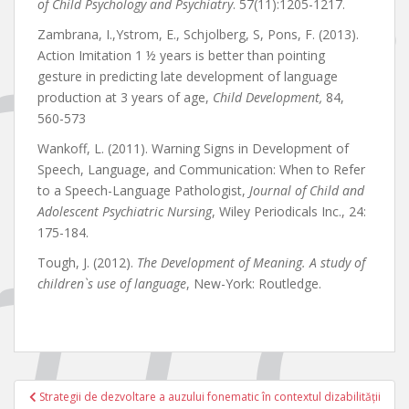
of Child Psychology and Psychiatry
. 57(11):1205-1217.
Zambrana, I.,Ystrom, E., Schjolberg, S, Pons, F. (2013).
Action Imitation 1 ½ years is better than pointing
gesture in predicting late development of language
production at 3 years of age,
Child Development,
84,
560-573
Wankoff, L. (2011). Warning Signs in Development of
Speech, Language, and Communication: When to Refer
to a Speech-Language Pathologist,
Journal of Child and
Adolescent Psychiatric Nursing
, Wiley Periodicals Inc., 24:
175-184.
Tough, J. (2012).
The Development of Meaning. A study of
children`s use of language
, New-York: Routledge.
Navigare
Strategii de dezvoltare a auzului fonematic în contextul dizabilității