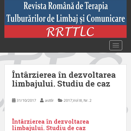
S
k
i
p
t
o
m
TOGGLE
a
i
n
c
Întârzierea în dezvoltarea
o
limbajului. Studiu de caz
n
t
e
31/10/2017
asttlr
2017,Vol III, Nr. 2
n
t
Întârzierea în dezvoltarea
limbajului. Studiu de caz