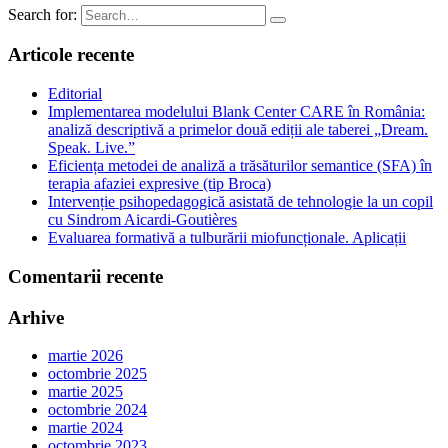
Search for:
Articole recente
Editorial
Implementarea modelului Blank Center CARE în România:
analiză descriptivă a primelor două ediții ale taberei „Dream.
Speak. Live.”
Eficiența metodei de analiză a trăsăturilor semantice (SFA) în
terapia afaziei expresive (tip Broca)
Intervenție psihopedagogică asistată de tehnologie la un copil
cu Sindrom Aicardi-Goutières
Evaluarea formativă a tulburării miofuncționale. Aplicații
Comentarii recente
Arhive
martie 2026
octombrie 2025
martie 2025
octombrie 2024
martie 2024
octombrie 2023