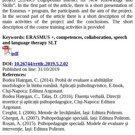
Skills”. In the first part of the article, there is a short presentation of
the Erasmus + program, the participants and the aim of the project.
In the second part of the article there is a short description of the
main activities of the project and the conclusions. The short
description of the course training activities is provided
Keywords: ERASMUS +, competences, collaboration, speech
and language therapy SLT
pdf
DOI:
10.26744/rrttlc.2019.5.2.02
Published on line: 31/10/2019
References:
Bodea Hațegan, C. (2014). Probă de evaluare a abilităților
morfologice în limba română. Aplicații psiholingvistice, E-book,
Cluj-Napoca: Editura Argonaut.
Bodea Hațegan, C., Talaș, D. (2016). Fluența verbală. Direcții
teoretice și aplicații psihopedagogice, Cluj-Napoca: Editura
Argonaut.
Cerghit, I. (2006). Metode de învățământ, Iași: Editura Polirom.
Gherguț, A. (2007). Psihopedagogie specială, Iași: Editura Polirom.
Roșan, A. (2015). Psihopedagogie specială. Modele de evaluare și
intervenție, Iași: Editura Polirom.