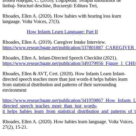
Bodea Hațegan, C. (2016). Logopedia. Terapia tulburărilor de
limbaj- Structuri deschise, București: Editura Trei,
Rhoades, Ellen A. (2020). How babies with hearing loss learn
language. Volta Voices, 27(3).
How Infants Learn Language: Part II
Rhoades, Ellen A. (2019). Caregiver Intake Interview.
https://www.researchgate.net/publication/337801887_CAREG
Rhoades, Ellen A. Infant-Directed Speech Checklist (2021).
https://www.researchgate.net/publication/349379956_Figure_
Rhoades, Ellen & AVT, Cert. (2020). How Infants Learn Infant-
directed speech teaches more than just words-it helps babies learn
from statistical distribution and patterns of their surrounding
environment
https://www.researchgate.net/publication/341059867_How_Infants_L
directed_speech_teaches_more_than_just_words-
it_helps_babies_learn_from_statistical_distribution_and_patterns_of
Rhoades, Ellen A. (2020). How babies learn language. Volta Voices,
27(2), 15-21.