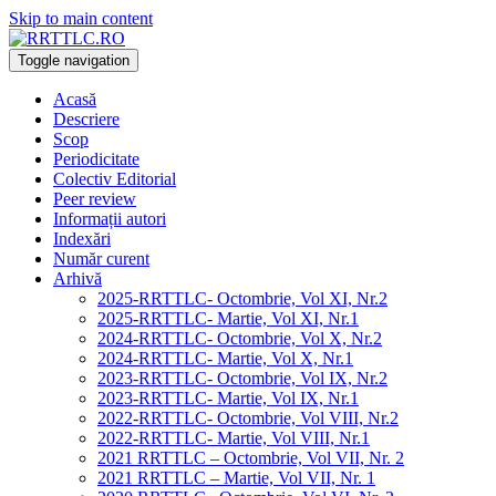
Skip to main content
Toggle navigation
Acasă
Descriere
Scop
Periodicitate
Colectiv Editorial
Peer review
Informații autori
Indexări
Număr curent
Arhivă
2025-RRTTLC- Octombrie, Vol XI, Nr.2
2025-RRTTLC- Martie, Vol XI, Nr.1
2024-RRTTLC- Octombrie, Vol X, Nr.2
2024-RRTTLC- Martie, Vol X, Nr.1
2023-RRTTLC- Octombrie, Vol IX, Nr.2
2023-RRTTLC- Martie, Vol IX, Nr.1
2022-RRTTLC- Octombrie, Vol VIII, Nr.2
2022-RRTTLC- Martie, Vol VIII, Nr.1
2021 RRTTLC – Octombrie, Vol VII, Nr. 2
2021 RRTTLC – Martie, Vol VII, Nr. 1