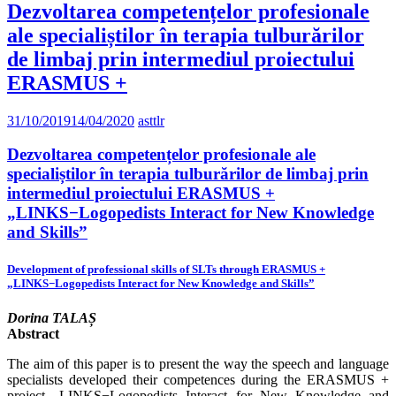
Dezvoltarea competențelor profesionale
ale specialiștilor în terapia tulburărilor
de limbaj prin intermediul proiectului
ERASMUS +
31/10/2019
14/04/2020
asttlr
Dezvoltarea competențelor profesionale ale
specialiștilor în terapia tulburărilor de limbaj prin
intermediul proiectului ERASMUS +
„LINKS−Logopedists Interact for New Knowledge
and Skills”
Development of professional skills of SLTs through ERASMUS +
„LINKS−Logopedists Interact for New Knowledge and Skills”
Dorina TALAȘ
Abstract
The aim of this paper is to present the way the speech and language
specialists developed their competences during the ERASMUS +
project „LINKS−Logopedists Interact for New Knowledge and