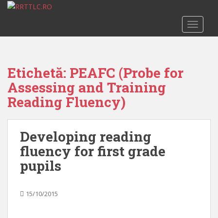
S
k
TOGGLE
i
p
t
o
Etichetă:
PEAFC (Probe for
m
Assessing and Training
a
i
Reading Fluency)
n
c
o
Developing reading
n
fluency for first grade
t
pupils
e
n
t
15/10/2015