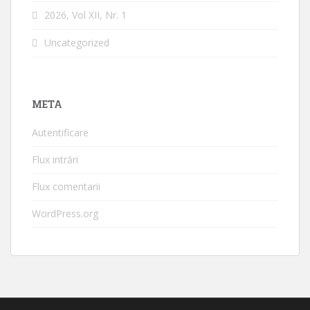
2026, Vol XII, Nr. 1
Uncategorized
META
Autentificare
Flux intrări
Flux comentarii
WordPress.org