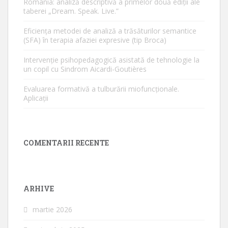
România: analiză descriptivă a primelor două ediții ale
taberei „Dream. Speak. Live.”
Eficiența metodei de analiză a trăsăturilor semantice
(SFA) în terapia afaziei expresive (tip Broca)
Intervenție psihopedagogică asistată de tehnologie la
un copil cu Sindrom Aicardi-Goutières
Evaluarea formativă a tulburării miofuncționale.
Aplicații
COMENTARII RECENTE
ARHIVE
martie 2026