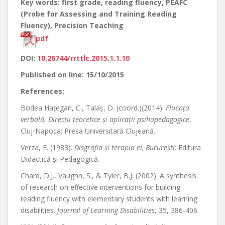
Key words: first grade, reading fluency, PEAFC
(Probe for Assessing and Training Reading
Fluency), Precision Teaching
pdf
DOI:
10.26744/rrttlc.2015.1.1.10
Published on line: 15/10/2015
References:
Bodea Haţegan, C., Talaş, D. (coord.)(2014).
Fluenţa
verbală. Direcţii teoretice şi aplicaţii psihopedagogice
,
Cluj-Napoca: Presa Universitară Clujeană.
Verza, E. (1983).
Disgrafia şi terapia ei, Bucureşti
: Editura
Didactică şi Pedagogică.
Chard, D.J., Vaughn, S., & Tyler, B.J. (2002). A synthesis
of research on effective interventions for building
reading fluency with elementary students with learning
disabilities.
Journal of Learning Disabilities
, 35, 386-406.