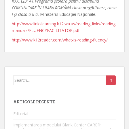
XXX, (2014).
Programa şcolară pentru disciplina
COMUNICARE ÎN LIMBA ROMÂNĂ clasa pregătitoare, clasa
I şi clasa a II-a
, Ministerul Educaţiei Naţionale.
http://www.linkslearning.k12.wa.us/reading_links/reading
manuals/FLUENCYFACILITATOR.pdf
http://www.k12reader.com/what-is-reading-fluency/
Search
for:
ARTICOLE RECENTE
Editorial
Implementarea modelului Blank Center CARE în