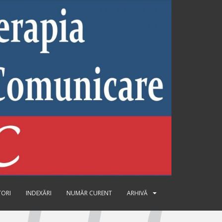
TORI
INDEXĂRI
NUMĂR CURENT
ARHIVĂ