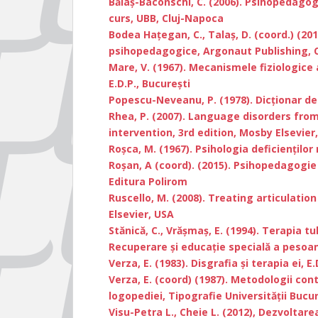
Bălaş-Baconschi, C. (2006). Psihopedagogi
curs, UBB, Cluj-Napoca
Bodea Haţegan, C., Talaş, D. (coord.) (2016
psihopedagogice, Argonaut Publishing, 
Mare, V. (1967). Mecanismele fiziologice a
E.D.P., Bucureşti
Popescu-Neveanu, P. (1978). Dicţionar de 
Rhea, P. (2007). Language disorders fr
intervention, 3rd edition, Mosby Elsevie
Roşca, M. (1967). Psihologia deficienţilor 
Roșan, A (coord). (2015). Psihopedagogie 
Editura Polirom
Ruscello, M. (2008). Treating articulatio
Elsevier, USA
Stănică, C., Vrăşmaş, E. (1994). Terapia tu
Recuperare şi educaţie specială a pesoa
Verza, E. (1983). Disgrafia şi terapia ei, E
Verza, E. (coord) (1987). Metodologii co
logopediei, Tipografie Universităţii Bucur
Visu-Petra L., Cheie L. (2012), Dezvoltare