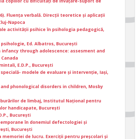
a copiilor cu dificultăţi de învăţare-suport de
). Fluenţa verbală. Direcţii teoretice şi aplicaţii
Cluj-Napoca
le activităţii psihice în psihologia pedagogică,
psihologie, Ed. Albatros, Bucureşti
om infancy through adolescence: assesment and
r, Canada
mintali, E.D.P., Bucureşti
specială- modele de evaluare și intervenție, Iași,
n and phonological disorders in children, Mosby
lburărilor de limbaj, Institutul Naţional pentru
nlor handicapate, Bucureşti
.D.P., Bucureşti
ntemporane în donemiul defectologiei şi
eşti, Bucureşti
a memoriei de lucru. Exerciții pentru preșcolari și