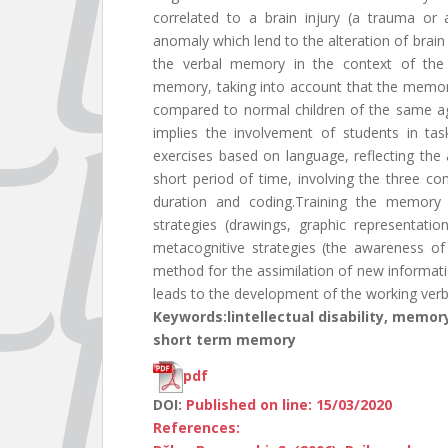
correlated to a brain injury (a trauma or 
anomaly which lend to the alteration of brai
the verbal memory in the context of the in
memory, taking into account that the memory o
compared to normal children of the same ag
implies the involvement of students in t
exercises based on language, reflecting the 
short period of time, involving the three c
duration and coding.Training the memory i
strategies (drawings, graphic representati
metacognitive strategies (the awareness of
method for the assimilation of new informatio
leads to the development of the working ver
Keywords:lintellectual disability, memo
short term memory
pdf
DOI:
Published on line: 15/03/2020
References: