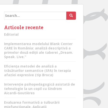
Search
for:
Articole recente
Editorial
Implementarea modelului Blank Center
CARE în România: analiză descriptivă a
primelor două ediții ale taberei „Dream.
Speak. Live.”
Eficiența metodei de analiză a
trăsăturilor semantice (SFA) în terapia
afaziei expresive (tip Broca)
Intervenție psihopedagogică asistată de
tehnologie la un copil cu Sindrom
Aicardi-Goutières
Evaluarea formativă a tulburării
miofuncționale. Aplicații