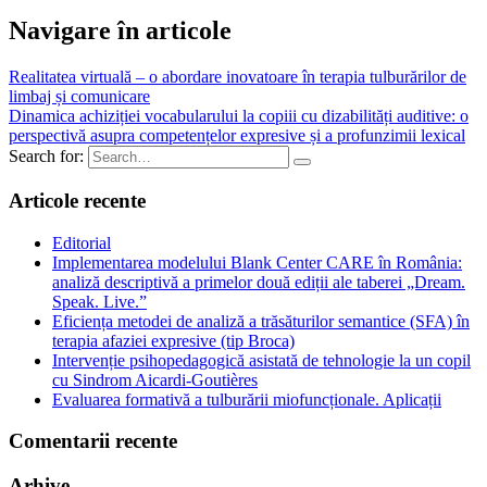
Navigare în articole
Realitatea virtuală – o abordare inovatoare în terapia tulburărilor de
limbaj și comunicare
Dinamica achiziției vocabularului la copiii cu dizabilități auditive: o
perspectivă asupra competențelor expresive și a profunzimii lexical
Search for:
Articole recente
Editorial
Implementarea modelului Blank Center CARE în România:
analiză descriptivă a primelor două ediții ale taberei „Dream.
Speak. Live.”
Eficiența metodei de analiză a trăsăturilor semantice (SFA) în
terapia afaziei expresive (tip Broca)
Intervenție psihopedagogică asistată de tehnologie la un copil
cu Sindrom Aicardi-Goutières
Evaluarea formativă a tulburării miofuncționale. Aplicații
Comentarii recente
Arhive