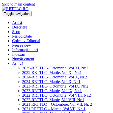
Skip to main content
Toggle navigation
Acasă
Descriere
Scop
Periodicitate
Colectiv Editorial
Peer review
Informații autori
Indexări
Număr curent
Arhivă
2025-RRTTLC- Octombrie, Vol XI, Nr.2
2025-RRTTLC- Martie, Vol XI, Nr.1
2024-RRTTLC- Octombrie, Vol X, Nr.2
2024-RRTTLC- Martie, Vol X, Nr.1
2023-RRTTLC- Octombrie, Vol IX, Nr.2
2023-RRTTLC- Martie, Vol IX, Nr.1
2022-RRTTLC- Octombrie, Vol VIII, Nr.2
2022-RRTTLC- Martie, Vol VIII, Nr.1
2021 RRTTLC – Octombrie, Vol VII, Nr. 2
2021 RRTTLC – Martie, Vol VII, Nr. 1