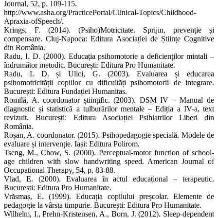
Journal, 52, p. 109-115.
http://www.asha.org/PracticePortal/Clinical-Topics/Childhood-
Apraxia-ofSpeech/.
Krings, F. (2014). (Psiho)Motricitate. Sprijin, prevenție și
compensare. Cluj-Napoca: Editura Asociației de Științe Cognitive
din România.
Radu, I. D. (2000). Educația psihomotorie a deficienților mintali –
îndrumător metodic. București: Editura Pro Humanitate.
Radu, I. D. și Ulici, G. (2003). Evaluarea și educarea
psihomotricității copiilor cu dificultăți psihomotorii de integrare.
București: Editura Fundației Humanitas.
Romilă, A. coordonator științific. (2003). DSM IV – Manual de
diagnostic și statistică a tulburărilor mentale – Ediția a IV-a, text
revizuit. București: Editura Asociației Psihiatrilor Liberi din
România.
Roșan, A. coordonator. (2015). Psihopedagogie specială. Modele de
evaluare și intervenție. Iași: Editura Polirom.
Tseng, M., Chow, S. (2000). Perceptual-motor function of school-
age children with slow handwriting speed. American Journal of
Occupational Therapy, 54, p. 83-88.
Vlad, E. (2000). Evaluarea în actul educațional – terapeutic.
București: Editura Pro Humanitate.
Vrăsmaș, E. (1999). Educația copilului preșcolar. Elemente de
pedagogie la vârsta timpurie. București: Editura Pro Humanitate.
Wilhelm, I., Prehn-Kristensen, A., Born, J. (2012). Sleep-dependent