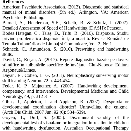
References
American Psychiatric Association. (2013). Diagnostic and statistical
manual of mintal disorders (5th ed.). Arlington, VA: American
Psychiatric Publishing.
Barnett, A., Henderson, S.E., Scheib, B. & Schulz, J. (2007).
Detailed Assessment of Speed of Handwriting (DASH): Pearson.
Bodea-Hațegan, C., Talaș, D., Trifu, R. (2016). Dispraxia. Studiu
privind problematica dispraxiei în ţara noastră. Revista Română de
Terapia Tulburărilor de Limbaj și Comunicare, Vol. 2, Nr. 1.
Schneck, C., Amundson, S. (2010). Prewriting and handwriting
skills.
David, C., Roșan, A. (2017). Repere diagnostice bazate pe dovezi
științifice în tulburările specifice de învățare. Cluj-Napoca: Editura
Argonaut&Limes.
Dayan, E., Cohen, L. G. (2011). Neuroplasticity subserving motor
skill learning Neuron. 72 p. 443-454.
Feder, K. P., Majnemer, A. (2007). Handwriting development,
competency, and intervention. Developmental Medicine and Child
Neurology, 49, p. 312-317.
Gibbs, J., Appleton, J. and Appleton, R. (2007). Dyspraxia or
developmental coordination disorder? Unravelling the enigma.
(Arch Dis Child. 2007 Jun; 92 (6): 534–539).
Goyen, T., Duff, S. (2005). Discriminant validity of the
developmental test of visual-motor integration in relation to children
with handwriting dysfunction. Australian Occupational Therapy