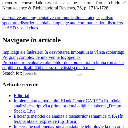
memory consolidation–what can be learnt from children?
Neuroscience & Biobehavioral Reviews, 36, p. 1718-1728.
alternative and augmentative communication strategies
autism
spectrum disorder
echolalia
language and communication disorders
in ASD
visual clues
Navigare în articole
Implicații ale întârzierii în dezvoltarea limbajului la vârsta școlarității.
Program complex de intervenție logopedică
Probă pentru evaluarea abilităților de labiolectură în limba română a
copiilor cu dizabilități de auz de vârstă școlară mica
Search for:
Articole recente
Editorial
Implementarea modelului Blank Center CARE în România:
analiză descriptivă a primelor două ediții ale taberei „Dream.
Speak. Live.”
Eficiența metodei de analiză a trăsăturilor semantice (SFA) în
terapia afaziei expresive (tip Broca)
Intervenție psihopedagogică asistată de tehnologie la un copil