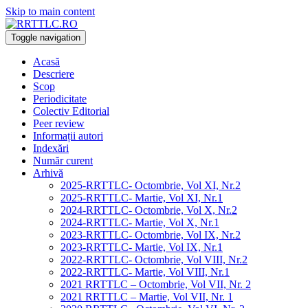
Skip to main content
Toggle navigation
Acasă
Descriere
Scop
Periodicitate
Colectiv Editorial
Peer review
Informații autori
Indexări
Număr curent
Arhivă
2025-RRTTLC- Octombrie, Vol XI, Nr.2
2025-RRTTLC- Martie, Vol XI, Nr.1
2024-RRTTLC- Octombrie, Vol X, Nr.2
2024-RRTTLC- Martie, Vol X, Nr.1
2023-RRTTLC- Octombrie, Vol IX, Nr.2
2023-RRTTLC- Martie, Vol IX, Nr.1
2022-RRTTLC- Octombrie, Vol VIII, Nr.2
2022-RRTTLC- Martie, Vol VIII, Nr.1
2021 RRTTLC – Octombrie, Vol VII, Nr. 2
2021 RRTTLC – Martie, Vol VII, Nr. 1