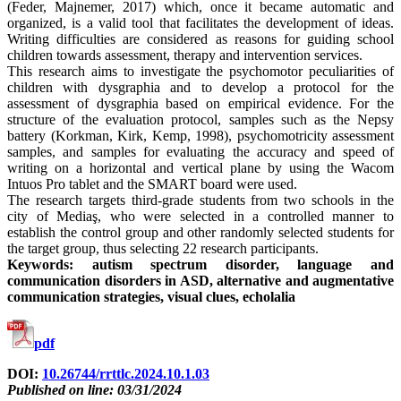
(Feder, Majnemer, 2017) which, once it became automatic and
organized, is a valid tool that facilitates the development of ideas.
Writing difficulties are considered as reasons for guiding school
children towards assessment, therapy and intervention services.
This research aims to investigate the psychomotor peculiarities of
children with dysgraphia and to develop a protocol for the
assessment of dysgraphia based on empirical evidence. For the
structure of the evaluation protocol, samples such as the Nepsy
battery (Korkman, Kirk, Kemp, 1998), psychomotricity assessment
samples, and samples for evaluating the accuracy and speed of
writing on a horizontal and vertical plane by using the Wacom
Intuos Pro tablet and the SMART board were used.
The research targets third-grade students from two schools in the
city of Mediaş, who were selected in a controlled manner to
establish the control group and other randomly selected students for
the target group, thus selecting 22 research participants.
Keywords: autism spectrum disorder, language and
communication disorders in ASD, alternative and augmentative
communication strategies, visual clues, echolalia
pdf
DOI:
10.26744/rrttlc.2024.10.1.03
Published on line: 03/31/2024